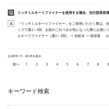
リッチミルキーリファイナーを使用する場合、先行型美容
「リッチミルキーリファイナー」をご使用いただく際は、先
ップで週2～3回、お肌のごわつきが気になった際にお使いく
ルキーリファイナー（週2～3回） ⇒ 化粧水 ⇒ 保湿液
詳
224件中 71 - 80 件を表示
≪
1
2
3
4
5
6
7
8
キーワード検索