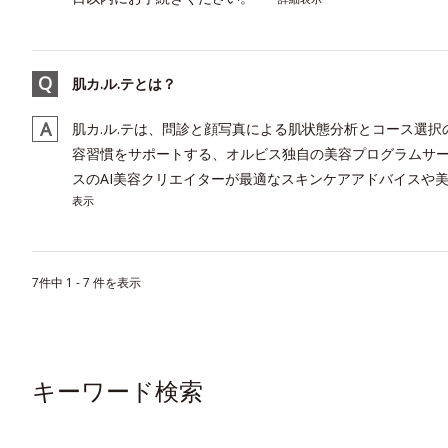
肌カ.ル.テとは？
肌カ.ル.テは、問診と顔写真による肌状態分析とコース選
容習慣をサポートする、オルビス独自の美容プログラムサー
スのAI美容クリエイターが最適なスキンケアアドバイスや美
表示
7件中 1 - 7 件を表示
キーワード検索