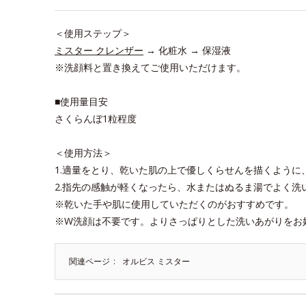
＜使用ステップ＞
ミスター クレンザー
→ 化粧水 → 保湿液
※洗顔料と置き換えてご使用いただけます。
■使用量目安
さくらんぼ1粒程度
＜使用方法＞
1.適量をとり、乾いた肌の上で優しくらせんを描くように
2.指先の感触が軽くなったら、水またはぬるま湯でよく洗
※乾いた手や肌に使用していただくのがおすすめです。
※W洗顔は不要です。よりさっぱりとした洗いあがりをお
関連ページ
オルビス ミスター