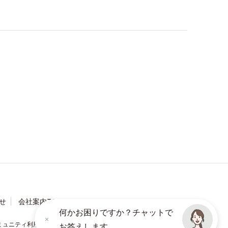
せ
会社案内TOP
何かお困りですか？チャットで
ミュニティ利用規約
ソーシャルメディアポリシー
お答えします