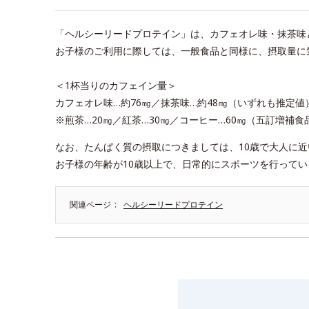
「ヘルシーリードプロテイン」は、カフェオレ味・抹茶味
お子様のご利用に際しては、一般食品と同様に、摂取量に
＜1杯当りのカフェイン量＞
カフェオレ味…約76㎎／抹茶味…約48㎎（いずれも推定値
※煎茶…20㎎／紅茶…30㎎／コーヒー…60㎎（五訂増補
なお、たんぱく質の摂取につきましては、10歳で大人に
お子様の年齢が10歳以上で、日常的にスポーツを行って
関連ページ
ヘルシーリードプロテイン