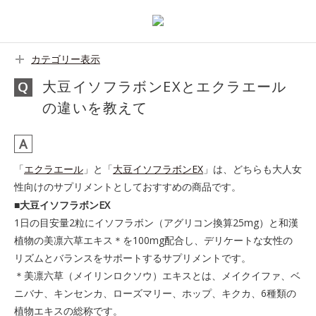
カテゴリー表示
大豆イソフラボンEXとエクラエール
の違いを教えて
「
エクラエール
」と「
大豆イソフラボンEX
」は、どちらも大人女
性向けのサプリメントとしておすすめの商品です。
■大豆イソフラボンEX
1日の目安量2粒にイソフラボン（アグリコン換算25mg）と和漢
植物の美凛六草エキス＊を100mg配合し、デリケートな女性の
リズムとバランスをサポートするサプリメントです。
＊美凛六草（メイリンロクソウ）エキスとは、メイクイファ、ベ
ニバナ、キンセンカ、ローズマリー、ホップ、キクカ、6種類の
植物エキスの総称です。