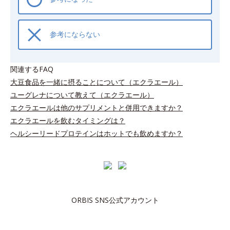
参考にならない
関連するFAQ
大豆食品を一緒に摂ることについて（エクラエール）
ユーグレナについて教えて（エクラエール）
エクラエールは他のサプリメントと併用できますか？
エクラエールを飲むタイミングは？
ヘルシーリードプロテインはホットでも飲めますか？
ORBIS SNS公式アカウント