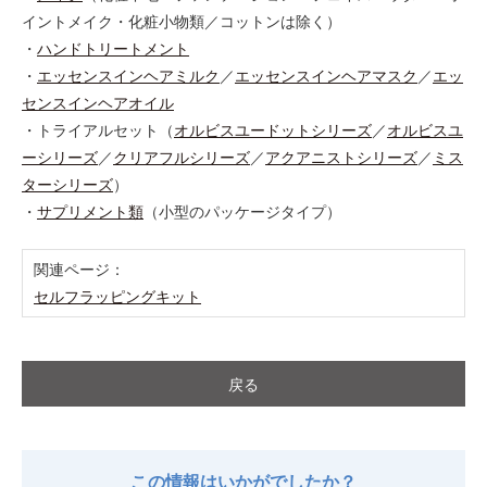
イントメイク・化粧小物類／コットンは除く）
・
ハンドトリートメント
・
エッセンスインヘアミルク
／
エッセンスインヘアマスク
／
エッ
センスインヘアオイル
・トライアルセット（
オルビスユードットシリーズ
／
オルビスユ
ーシリーズ
／
クリアフルシリーズ
／
アクアニストシリーズ
／
ミス
ターシリーズ
）
・
サプリメント類
（小型のパッケージタイプ）
関連ページ：
セルフラッピングキット
戻る
この情報はいかがでしたか？