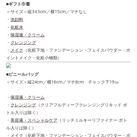
■ギフト巾着
＜サイズ＞縦34.5cm／横15cm／マチなし
・
洗顔料
・
化粧水
・
保湿液・クリーム
・
クレンジング
・
メイク
（化粧下地・ファンデーション・フェイスパウダー・ポ
イントメイク・化粧小物類）
■ビニールバッグ
＜サイズ＞縦24cm／横16cm／マチ8cm チャック下19㎝
・
保湿液・クリーム
・
クレンジング
（クリアフルディープクレンジングリキッド ボ
トル入りは除く）
・
美容液・スペシャルケア
（リッチミルキーリファイナー ボト
ル入りは除く）
・
メイク
（化粧下地・ファンデーション・フェイスパウダー・ポ