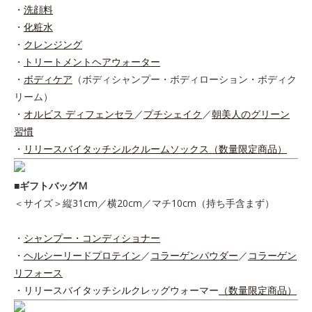
・
洗顔料
・
化粧水
・
クレンジング
・
トリートメントヘアウォーター
・
ボディケア
（ボディシャンプー・ボディローション・ボディク
リーム）
・
オルビス ディフェンセラ
／
プチシェイク
／
朝美人のグリーン
習慣
・
リリースバイタッチシルクルームソックス（数量限定商品）
■ギフトバッグM
＜サイズ＞縦31cm／横20cm／マチ10cm（持ち手含まず）
・
シャンプー・コンディショナー
・
ヘルシーリードプロテイン
／
コラーゲンパウダー
／
コラーゲン
リフォース
・
リリースバイタッチシルクレッグウォーマー
（数量限定商品）