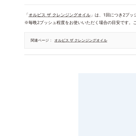
「
オルビス ザ クレンジングオイル
」は、1回につき2プッ
※毎晩2プッシュ程度をお使いいただく場合の目安です。
関連ページ
オルビス ザ クレンジングオイル