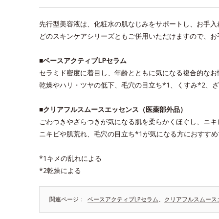
先行型美容液は、化粧水の肌なじみをサポートし、お手入
どのスキンケアシリーズともご併用いただけますので、お
■ベースアクティブLPセラム
セラミド密度に着目し、年齢とともに気になる複合的なお
乾燥やハリ・ツヤの低下、毛穴の目立ち*1、くすみ*2、
■クリアフルスムースエッセンス（医薬部外品）
ごわつきやざらつきが気になる肌を柔らかくほぐし、ニキ
ニキビや肌荒れ、毛穴の目立ち*1が気になる方におすすめ
*1キメの乱れによる
*2乾燥による
関連ページ
ベースアクティブLPセラム
、
クリアフルスムース