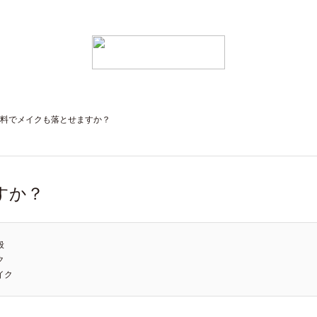
料でメイクも落とせますか？
すか？
般
ク
イク