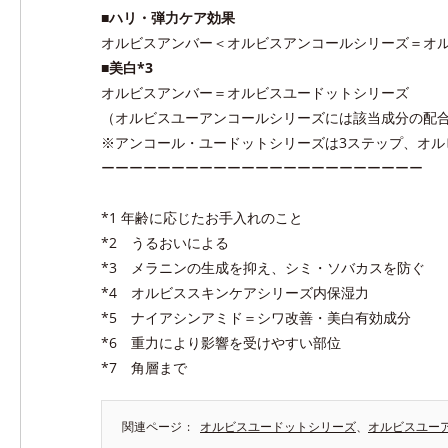
■ハリ・弾力ケア効果
オルビスアンバー＜オルビスアンコールシリーズ＝オ
■美白*3
オルビスアンバー＝オルビスユードットシリーズ
（オルビスユーアンコールシリーズには該当成分の配
※アンコール・ユードットシリーズは3ステップ、オ
ーーーーーーーーーーーーーーーーーーーーーーー
*1 年齢に応じたお手入れのこと
*2 うるおいによる
*3 メラニンの生成を抑え、シミ・ソバカスを防ぐ
*4 オルビススキンケアシリーズ内保湿力
*5 ナイアシンアミド＝シワ改善・美白有効成分
*6 重力により影響を受けやすい部位
*7 角層まで
関連ページ
オルビスユードットシリーズ
、
オルビスユー