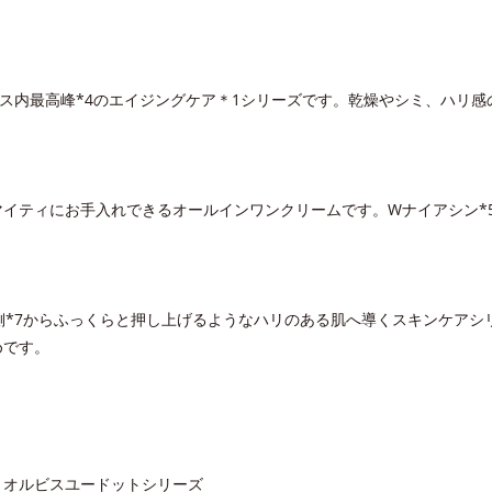
ビス内最高峰*4のエイジングケア＊1シリーズです。乾燥やシミ、ハリ
イティにお手入れできるオールインワンクリームです。Wナイアシン*5
側*7からふっくらと押し上げるようなハリのある肌へ導くスキンケア
めです。
＜オルビスユードットシリーズ