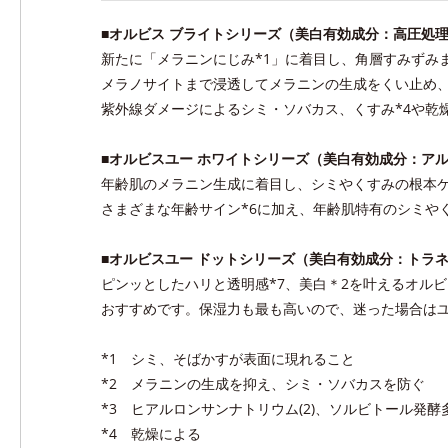
■オルビス ブライトシリーズ（美白有効成分：高圧処理
新たに「メラニンにじみ*1」に着目し、角層すみずみ
メラノサイトまで浸透してメラニンの生成をくい止め、
紫外線ダメージによるシミ・ソバカス、くすみ*4や乾
■オルビスユー ホワイトシリーズ（美白有効成分：ア
年齢肌のメラニン生成に着目し、シミやくすみの根本ケ
さまざまな年齢サイン*6に加え、年齢肌特有のシミや
■オルビスユー ドットシリーズ（美白有効成分：トラ
ピンッとしたハリと透明感*7、美白＊2を叶えるオル
おすすめです。保湿力も最も高いので、迷った場合はユ
*1 シミ、そばかすが表面に現れること
*2 メラニンの生成を抑え、シミ・ソバカスを防ぐ
*3 ヒアルロンサンナトリウム(2)、ソルビトール発酵
*4 乾燥による