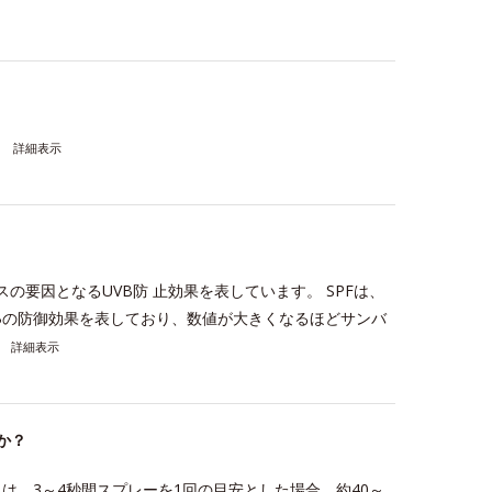
詳細表示
ミ・ソバカスの要因となるUVB防 止効果を表しています。 SPFは、
VBの防御効果を表しており、数値が大きくなるほどサンバ
詳細表示
か？
は、3～4秒間スプレーを1回の目安とした場合、約40～