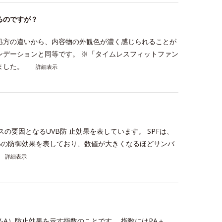
るのですが？
処方の違いから、内容物の外観色が濃く感じられることが
ンデーションと同等です。 ※「タイムレスフィットファン
りました。
詳細表示
ミ・ソバカスの要因となるUVB防 止効果を表しています。 SPFは、
VBの防御効果を表しており、数値が大きくなるほどサンバ
詳細表示
線A波（UV-A）防止効果を示す指数のことです。 指数にはPA＋、