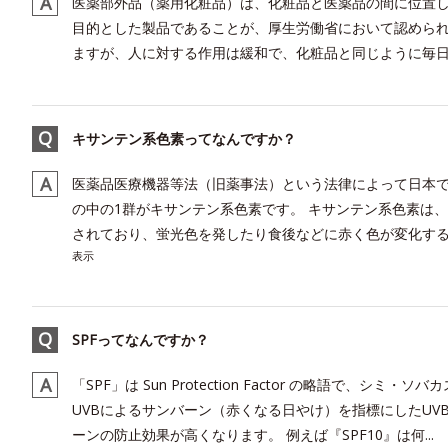
医薬部外品（薬用化粧品）は、化粧品と医薬品の間に位置
目的とした製品であることが、厚生労働省において認めら
ますが、人に対する作用は緩和で、化粧品と同じように毎日ご
キサンテン系色素ってなんですか？
医薬品医療機器等法（旧薬事法）という法律によって日本で
の中の1群がキサンテン系色素です。 キサンテン系色素は
されており、蛍光色を発したり食後などに赤く色が変化する
表示
SPFってなんですか？
「SPF」は Sun Protection Factor の略語で、シ
UVBによるサンバーン（赤くなる日やけ）を指標にしたU
ーンの防止効果が高くなります。 例えば『SPF10』は何...