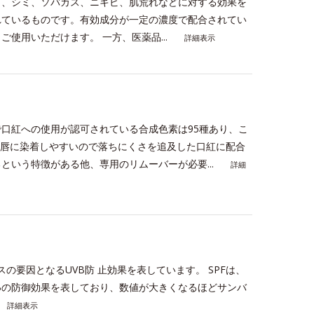
し、シミ、ソバカス、ニキビ、肌荒れなどに対する効果を
れているものです。有効成分が一定の濃度で配合されてい
使用いただけます。 一方、医薬品...
詳細表示
口紅への使用が認可されている合成色素は95種あり、こ
、唇に染着しやすいので落ちにくさを追及した口紅に配合
という特徴がある他、専用のリムーバーが必要...
詳細
ミ・ソバカスの要因となるUVB防 止効果を表しています。 SPFは、
VBの防御効果を表しており、数値が大きくなるほどサンバ
詳細表示