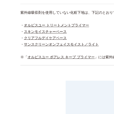
紫外線吸収剤を使用していない化粧下地は、下記のとおり
・
オルビスユー トリートメントプライマー
・
スキンモイスチャーベース
・
クリアフルデイケアベース
・
サンスクリーンオンフェイスモイスト／ライト
※「
オルビスユー ポアレス キープ プライマー
」には紫外