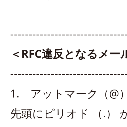
-------------------------------
＜RFC違反となるメー
-------------------------------
1. アットマーク（
先頭にピリオド （.） 