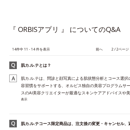
『 ORBISアプリ 』 についてのQ&A
14件中 11 - 14 件を表示
≪
2 / 2ページ
肌カ.ル.テとは？
肌カ.ル.テは、問診と顔写真による肌状態分析とコース選
容習慣をサポートする、オルビス独自の美容プログラムサー
スのAI美容クリエイターが最適なスキンケアアドバイスや美
表示
肌カ.ル.テコース限定商品は、注文後の変更・キャンセル、